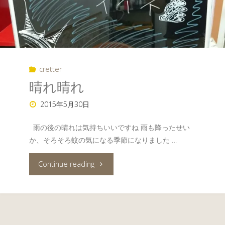
cretter
晴れ晴れ
2015年5月30日
雨の後の晴れは気持ちいいですね 雨も降ったせい
か、そろそろ蚊の気になる季節になりました …
"晴
Continue reading
れ
晴