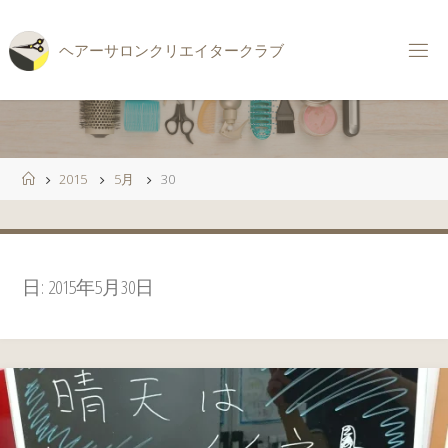
コ
ン
ヘ
ア
ー
サ
ロ
ン
ク
リ
エ
イ
タ
ー
ク
ラ
ブ
テ
ン
ツ
へ
ス
ホ
2015
5月
30
キ
ー
ッ
ム
プ
日:
2015年5月30日