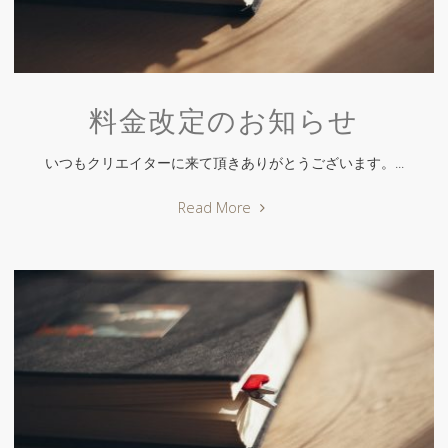
料金改定のお知らせ
いつもクリエイターに来て頂きありがとうございます。...
"料
Read More
金
改
定
の
お
知
ら
せ"