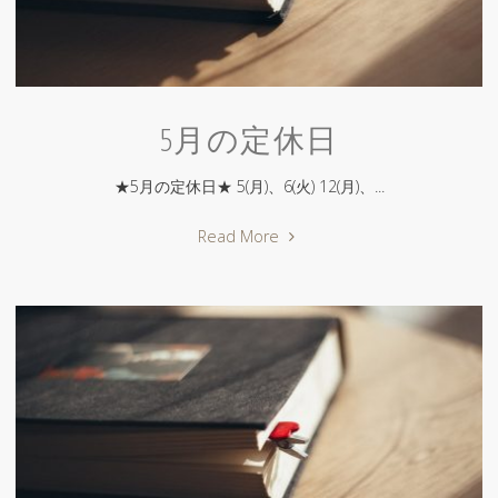
5月の定休日
★5月の定休日★ 5(月)、6(火) 12(月)、...
"5
Read More
月
の
定
休
日"