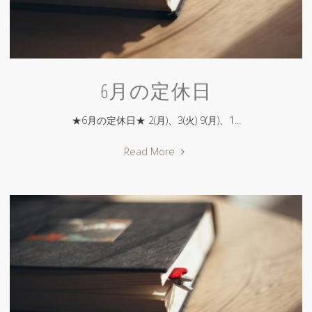
6月の定休日
★6月の定休日★ 2(月)、3(火) 9(月)、1...
"6
Read More
月
の
定
休
日"