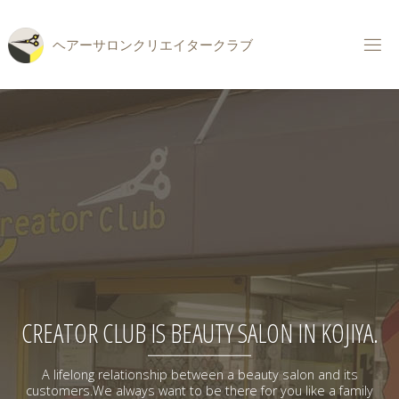
コ
ン
ヘ
ア
ー
サ
ロ
ン
ク
リ
エ
イ
タ
ー
ク
ラ
ブ
テ
ン
ツ
へ
ス
キ
ッ
プ
CREATOR CLUB IS BEAUTY SALON IN KOJIYA.
A lifelong relationship between a beauty salon and its
customers.We always want to be there for you like a family