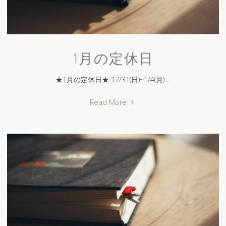
1月の定休日
★1月の定休日★ 12/31(日)~1/4(月) ...
"1
Read More
月
の
定
休
日"