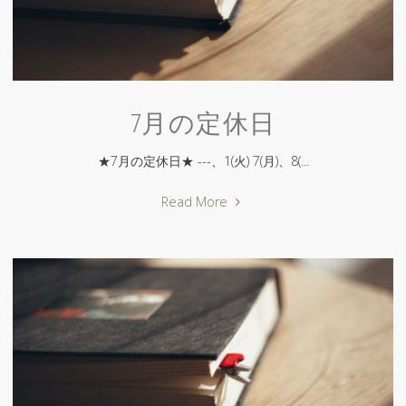
7月の定休日
★7月の定休日★ ---、1(火) 7(月)、8(...
"7
Read More
月
の
定
休
日"