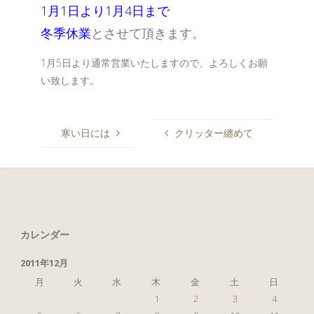
1月1日より1月4日まで
冬季休業
とさせて頂きます。
1月5日より通常営業いたしますので、よろしくお願
い致します。
寒い日には
クリッター纏めて
カレンダー
2011年12月
月
火
水
木
金
土
日
1
2
3
4