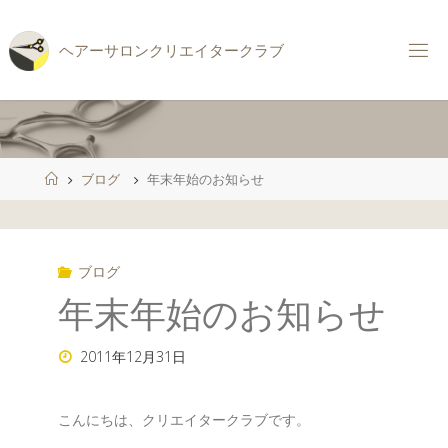
コ
ン
ヘ
ア
ー
サ
ロ
ン
ク
リ
エ
イ
タ
ー
ク
ラ
ブ
テ
ン
ツ
へ
ス
ホ
ブログ
年末年始のお知らせ
キ
ー
ッ
ム
プ
ブログ
年末年始のお知らせ
2011年12月31日
こんにちは、クリエイタークラブです。