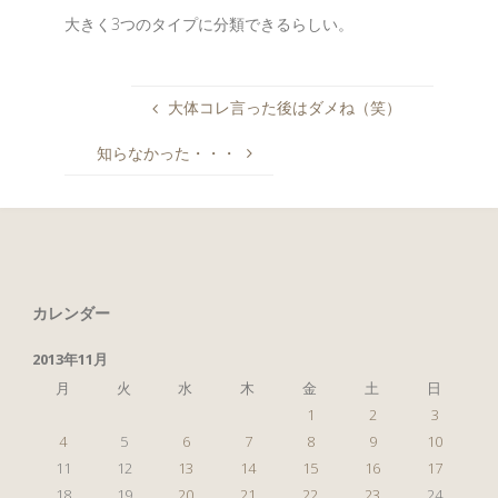
大きく3つのタイプに分類できるらしい。
大体コレ言った後はダメね（笑）
知らなかった・・・
カレンダー
2013年11月
月
火
水
木
金
土
日
1
2
3
4
5
6
7
8
9
10
11
12
13
14
15
16
17
18
19
20
21
22
23
24