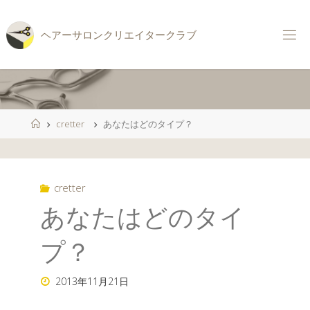
コ
ン
ヘ
ア
ー
サ
ロ
ン
ク
リ
エ
イ
タ
ー
ク
ラ
ブ
テ
ン
ツ
へ
ス
ホ
cretter
あなたはどのタイプ？
キ
ー
ッ
ム
プ
cretter
あなたはどのタイ
プ？
2013年11月21日