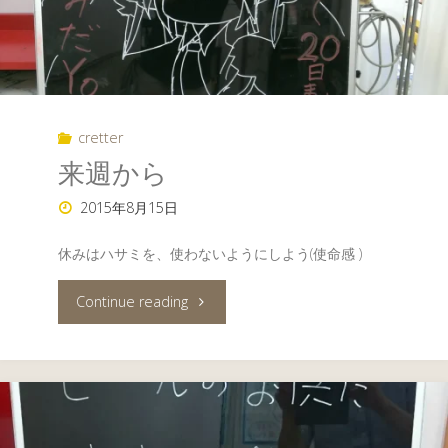
cretter
来週から
2015年8月15日
休みはハサミを、使わないようにしよう(使命感 )
"来
Continue reading
週
か
ら"