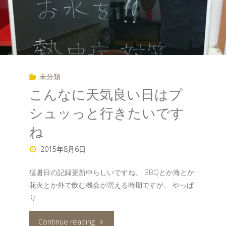
未分類
こんなに天気良い日はプ
シュッっと行きたいです
ね
2015年8月6日
猛暑日の記録更新中らしいですね。 BBQとか海とか
花火とか外で飲む機会が増える時期ですが、 やっぱ
り …
"こ
Continue reading