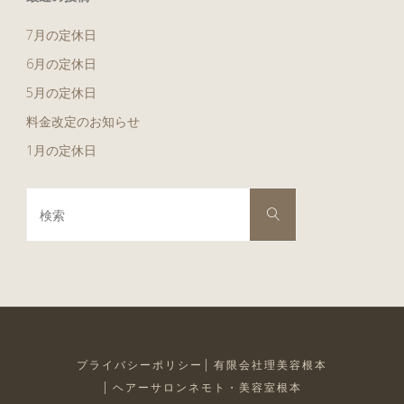
シ
7月の定休日
ュ
6月の定休日
ッ
5月の定休日
料金改定のお知らせ
っ
1月の定休日
と
検
行
検
索
索
対
き
象:
た
い
で
プライバシーポリシー
有限会社理美容根本
ヘアーサロンネモト・美容室根本
す