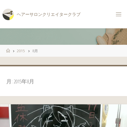
コ
ン
ヘ
ア
ー
サ
ロ
ン
ク
リ
エ
イ
タ
ー
ク
ラ
ブ
テ
ン
ツ
へ
ス
ホ
2015
8月
キ
ー
ッ
ム
プ
月:
2015年8月