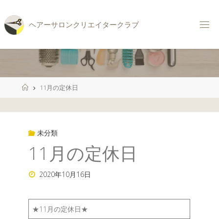
コ
ン
ヘ
ア
ー
サ
ロ
ン
ク
リ
エ
イ
タ
ー
ク
ラ
ブ
テ
ン
ツ
へ
ス
ホ
11月の定休日
キ
ー
ッ
ム
プ
未分類
11月の定休日
2020年10月16日
★11月の定休日★