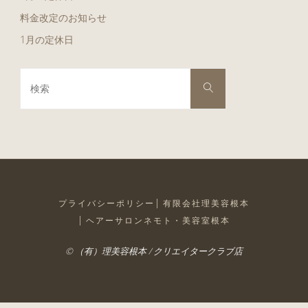
料金改定のお知らせ
1月の定休日
検
検
索
索
対
象:
プライバシーポリシー
有限会社理美容根本
ヘアーサロンネモト・美容室根本
© （有）理美容根本 / クリエイタークラブ店