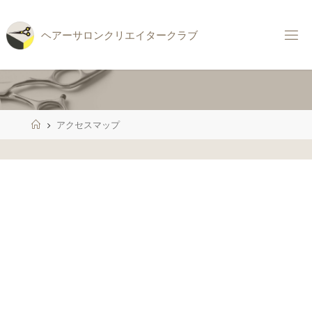
コ
ン
ヘ
ア
ー
サ
ロ
ン
ク
リ
エ
イ
タ
ー
ク
ラ
ブ
テ
ン
ツ
へ
ス
ホ
アクセスマップ
キ
ー
ッ
ム
プ