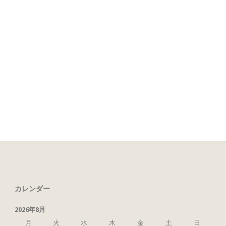
カレンダー
2026年8月
月
火
水
木
金
土
日