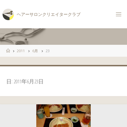
コ
ン
ヘ
ア
ー
サ
ロ
ン
ク
リ
エ
イ
タ
ー
ク
ラ
ブ
テ
ン
ツ
へ
ス
ホ
2011
6月
23
キ
ー
ッ
ム
プ
日:
2011年6月23日