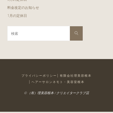
料金改定のお知らせ
1月の定休日
検
検
索
索
対
象:
プライバシーポリシー
有限会社理美容根本
ヘアーサロンネモト・美容室根本
© （有）理美容根本 / クリエイタークラブ店