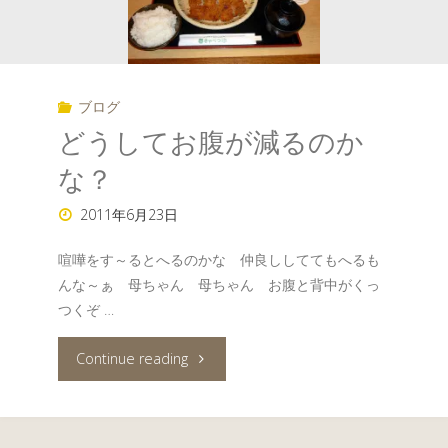
ブログ
どうしてお腹が減るのか
な？
2011年6月23日
喧嘩をす～るとへるのかな 仲良ししててもへるも
んな～ぁ 母ちゃん 母ちゃん お腹と背中がくっ
つくぞ …
"ど
Continue reading
う
し