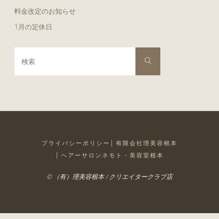
料金改定のお知らせ
1月の定休日
検
検
索
索
対
象:
プライバシーポリシー
有限会社理美容根本
ヘアーサロンネモト・美容室根本
© （有）理美容根本 / クリエイタークラブ店