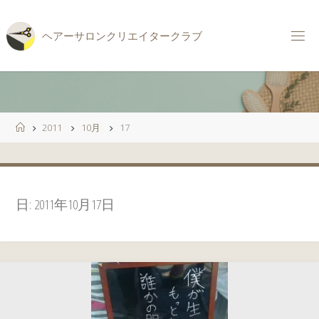
コ
ン
ヘ
ア
ー
サ
ロ
ン
ク
リ
エ
イ
タ
ー
ク
ラ
ブ
テ
ン
ツ
へ
ス
ホ
2011
10月
17
キ
ー
ッ
ム
プ
日:
2011年10月17日