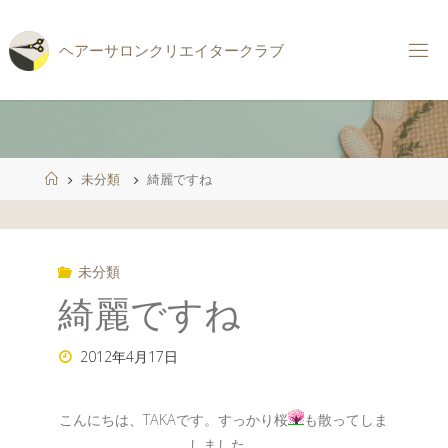
コ
ン
ヘ
ア
ー
サ
ロ
ン
ク
リ
エ
イ
タ
ー
ク
ラ
ブ
テ
ン
ツ
へ
ス
ホ
未分類
綺麗ですね
キ
ー
ッ
ム
プ
未分類
綺麗ですね
2012年4月17日
こんにちは、TAKAです。すっかり桜
も散ってしま
しました。