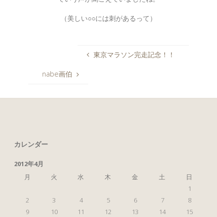
（美しい○○には刺があるって）
東京マラソン完走記念！！
nabe画伯
カレンダー
2012年4月
月
火
水
木
金
土
日
1
2
3
4
5
6
7
8
9
10
11
12
13
14
15