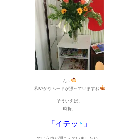
ん～
和やかなムードが漂っていますね
そういえば、
時折、
「イテッ
」
ていう声が聞こえていましたね。