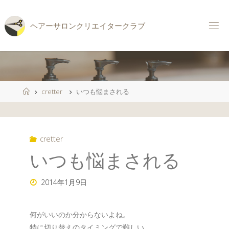
コ
ン
ヘ
ア
ー
サ
ロ
ン
ク
リ
エ
イ
タ
ー
ク
ラ
ブ
テ
ン
ツ
へ
ス
ホ
cretter
いつも悩まされる
キ
ー
ッ
ム
プ
cretter
いつも悩まされる
2014年1月9日
何がいいのか分からないよね。
特に切り替えのタイミングで難しい。