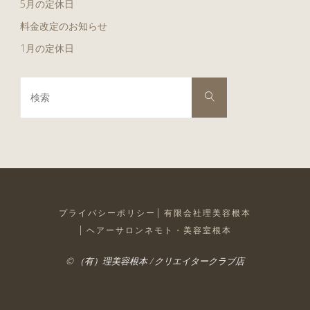
5月の定休日
料金改定のお知らせ
1月の定休日
検
検
索
索
対
象:
プライバシーポリシー
有限会社理美容根本
ヘアーサロンネモト・美容室根本
© （有）理美容根本 / クリエイタークラブ店