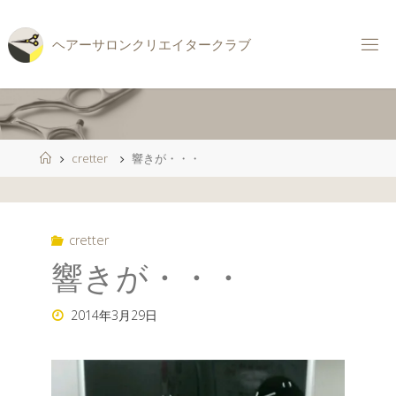
コ
ン
ヘ
ア
ー
サ
ロ
ン
ク
リ
エ
イ
タ
ー
ク
ラ
ブ
テ
ン
ツ
へ
ス
ホ
cretter
響きが・・・
キ
ー
ッ
ム
プ
cretter
響きが・・・
2014年3月29日