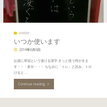
cretter
いつか使います
2014年6月6日
お湯に草冠という蕩ける漢字 きっと使う時がきま
す・・・多分・・・ ちなみに「トレ」と読み、トロ
けると …
"い
Continue reading
つ
か