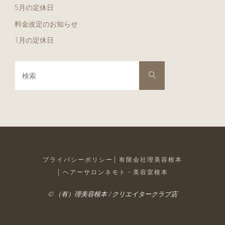
5月の定休日
料金改定のお知らせ
1月の定休日
検
検
索
索
対
象:
プライバシーポリシー
有限会社理美容根本
ヘアーサロンネモト・美容室根本
© （有）理美容根本 / クリエイタークラブ店