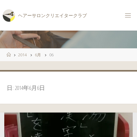
コ
ン
ヘ
ア
ー
サ
ロ
ン
ク
リ
エ
イ
タ
ー
ク
ラ
ブ
テ
ン
ツ
へ
ス
ホ
2014
6月
06
キ
ー
ッ
ム
プ
日:
2014年6月6日