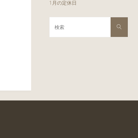
1月の定休日
検
検
索
索
対
象: