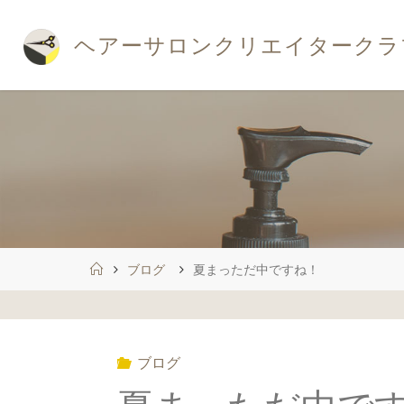
コ
ン
ヘ
ア
ー
サ
ロ
ン
ク
リ
エ
イ
タ
ー
ク
ラ
テ
ン
ツ
へ
ス
キ
ッ
プ
ホ
ブログ
夏まっただ中ですね！
ー
ム
ブログ