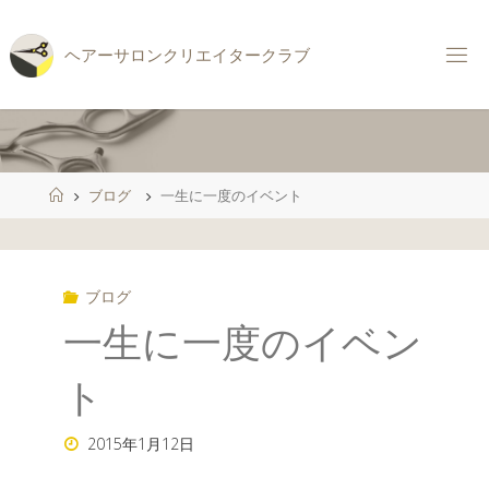
コ
ン
ヘ
ア
ー
サ
ロ
ン
ク
リ
エ
イ
タ
ー
ク
ラ
ブ
テ
ン
ツ
へ
ス
ホ
ブログ
一生に一度のイベント
キ
ー
ッ
ム
プ
ブログ
一生に一度のイベン
ト
2015年1月12日