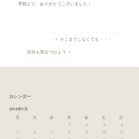
早朝より、ありがとうございました！
そこまでしなくても・・・
自分も気をつけよう
カレンダー
2015年1月
月
火
水
木
金
土
日
1
2
3
4
5
6
7
8
9
10
11