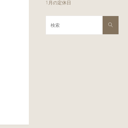
1月の定休日
検
検
索
索
対
象: