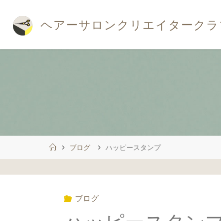
コ
ン
ヘ
ア
ー
サ
ロ
ン
ク
リ
エ
イ
タ
ー
ク
ラ
テ
ン
ツ
へ
ス
キ
ッ
プ
ホ
ブログ
ハッピースタンプ
ー
ム
ブログ