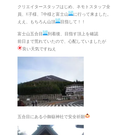
クリエイタースタッフはじめ、ネモトスタッフ全
員、K子様、T中様と富士山
に行って来ました。
ええ、もちろん山頂
目指して！！
富士山五合目
到着後、目指す頂上を確認
前日まで荒れていたので、心配していましたが
良い天気ですねえ
五合目にある小御嶽神社で安全祈願