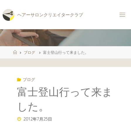
コ
ン
ヘ
ア
ー
サ
ロ
ン
ク
リ
エ
イ
タ
ー
ク
ラ
ブ
テ
ン
ツ
へ
ス
ホ
ブログ
富士登山行って来ました。
キ
ー
ッ
ム
プ
ブログ
富士登山行って来ま
した。
2012年7月25日