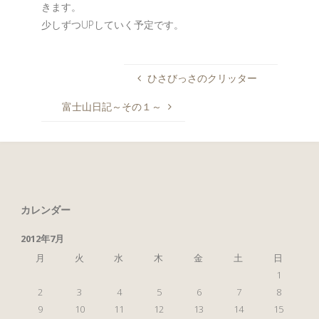
きます。
少しずつUPしていく予定です。
ひさびっさのクリッター
富士山日記～その１～
カレンダー
2012年7月
月
火
水
木
金
土
日
1
2
3
4
5
6
7
8
9
10
11
12
13
14
15