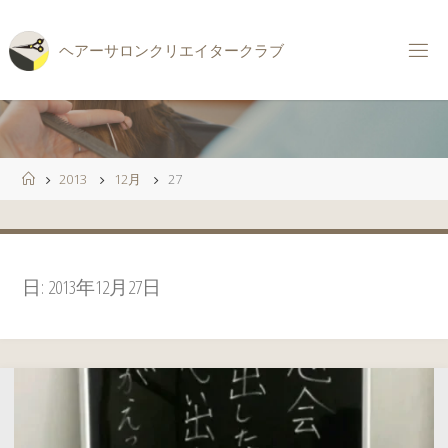
コ
ン
ヘ
ア
ー
サ
ロ
ン
ク
リ
エ
イ
タ
ー
ク
ラ
ブ
テ
ン
ツ
へ
ス
ホ
2013
12月
27
キ
ー
ッ
ム
プ
日:
2013年12月27日