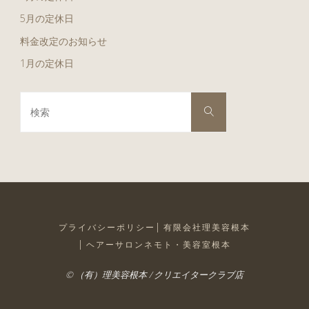
5月の定休日
料金改定のお知らせ
1月の定休日
検
検
索
索
対
象:
プライバシーポリシー
有限会社理美容根本
ヘアーサロンネモト・美容室根本
© （有）理美容根本 / クリエイタークラブ店