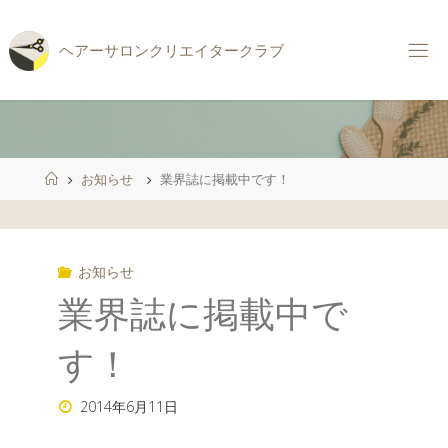
コ
ン
ヘ
ア
ー
サ
ロ
ン
ク
リ
エ
イ
タ
ー
ク
ラ
ブ
テ
ン
ツ
へ
ス
ホ
お知らせ
業界誌に掲載中です！
キ
ー
ッ
ム
プ
お知らせ
業界誌に掲載中で
す！
2014年6月11日