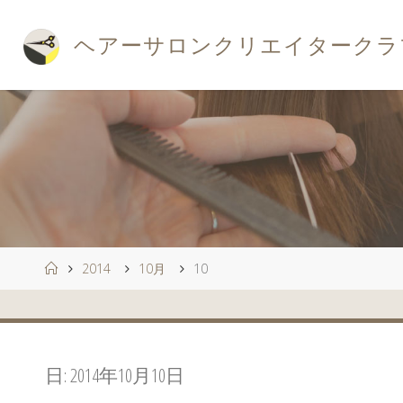
コ
ン
ヘ
ア
ー
サ
ロ
ン
ク
リ
エ
イ
タ
ー
ク
ラ
テ
ン
ツ
へ
ス
キ
ッ
プ
ホ
2014
10月
10
ー
ム
日:
2014年10月10日