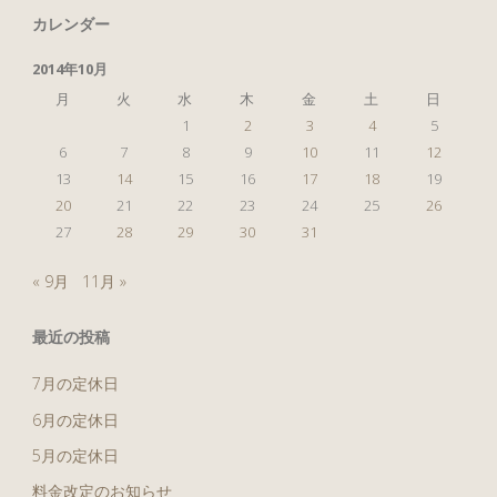
視
稿
カレンダー
点)"
2014年10月
の
月
火
水
木
金
土
日
1
2
3
4
5
6
7
8
9
10
11
12
ペ
13
14
15
16
17
18
19
20
21
22
23
24
25
26
27
28
29
30
31
ー
« 9月
11月 »
ジ
最近の投稿
7月の定休日
送
6月の定休日
5月の定休日
り
料金改定のお知らせ