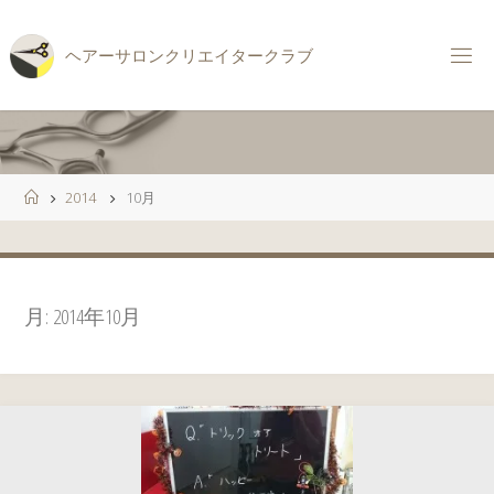
コ
ン
ヘ
ア
ー
サ
ロ
ン
ク
リ
エ
イ
タ
ー
ク
ラ
ブ
テ
ン
ツ
へ
ス
ホ
2014
10月
キ
ー
ッ
ム
プ
月:
2014年10月