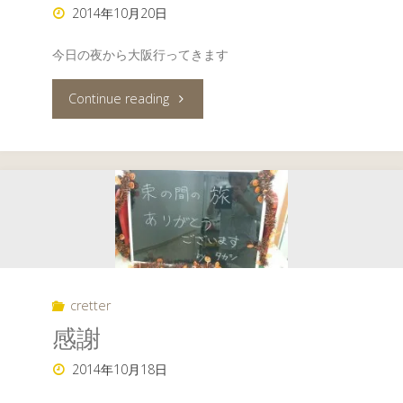
2014年10月20日
て
今日の夜から大阪行ってきます
い
"諸
Continue reading
し
事
ま
情
し
に
ま
よ
し
り"
た
cretter
感謝
が"
2014年10月18日