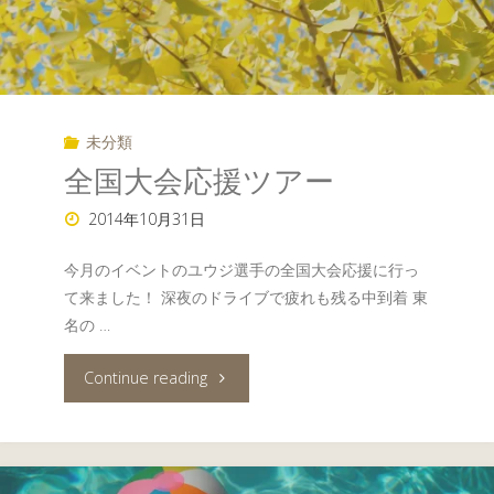
夜
で
す
未分類
ね"
全国大会応援ツアー
2014年10月31日
今月のイベントのユウジ選手の全国大会応援に行っ
て来ました！ 深夜のドライブで疲れも残る中到着 東
名の …
"全
Continue reading
国
大