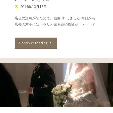
2014年10月18日
店長の許可がでたので、画像UP しました 今日から
店長の左手にはキラリと光る結婚指輪が・・・ ヽ(ﾟ
…
"帰
Continue reading
っ
て
き
た"