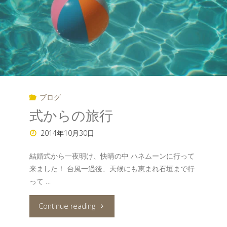
会
応
援
ツ
ブログ
ア
式からの旅行
ー"
2014年10月30日
結婚式から一夜明け、快晴の中 ハネムーンに行って
来ました！ 台風一過後、天候にも恵まれ石垣まで行
って …
"式
Continue reading