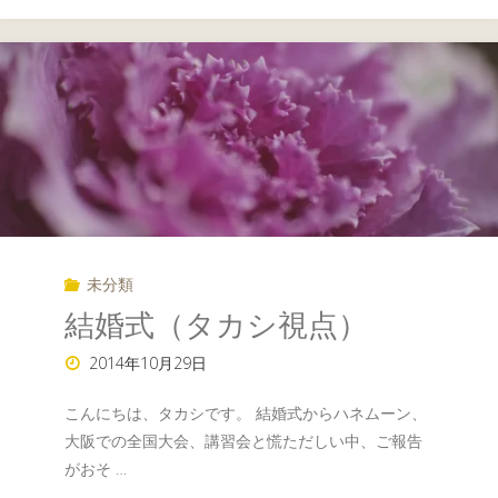
か
ら
の
旅
行"
未分類
結婚式（タカシ視点）
2014年10月29日
こんにちは、タカシです。 結婚式からハネムーン、
大阪での全国大会、講習会と慌ただしい中、ご報告
がおそ …