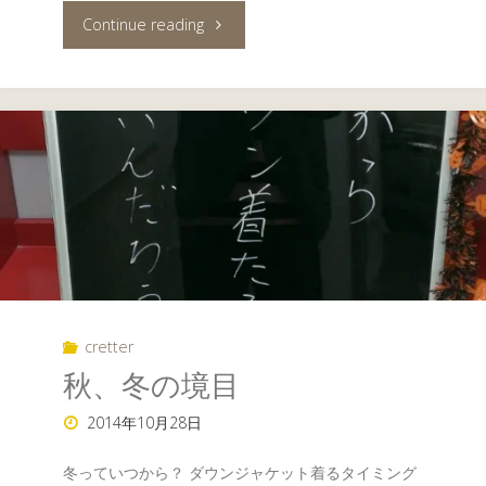
"結
Continue reading
婚
式
（タ
カ
シ
視
cretter
点）"
秋、冬の境目
2014年10月28日
冬っていつから？ ダウンジャケット着るタイミング