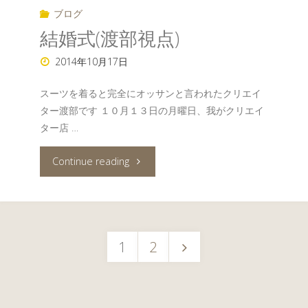
ブログ
結婚式(渡部視点)
2014年10月17日
スーツを着ると完全にオッサンと言われたクリエイ
ター渡部です １０月１３日の月曜日、我がクリエイ
ター店 …
"結
Continue reading
婚
式
1
2
(渡
投
部