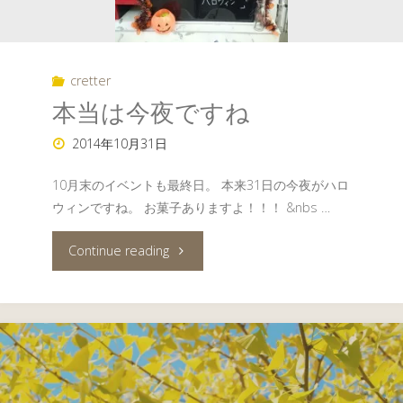
cretter
本当は今夜ですね
2014年10月31日
10月末のイベントも最終日。 本来31日の今夜がハロ
ウィンですね。 お菓子ありますよ！！！ &nbs …
"本
Continue reading
当
は
今