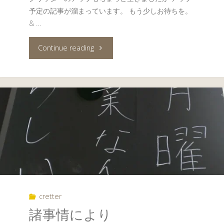
予定の記事が溜まっています。 もう少しお待ちを。
& …
"ア
Continue reading
ッ
プ
す
る
の
が
cretter
空
諸事情により
い