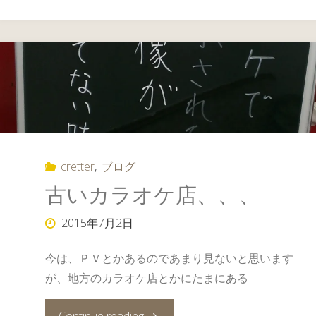
cretter
,
ブログ
古いカラオケ店、、、
2015年7月2日
今は、ＰＶとかあるのであまり見ないと思います
が、地方のカラオケ店とかにたまにある
"古