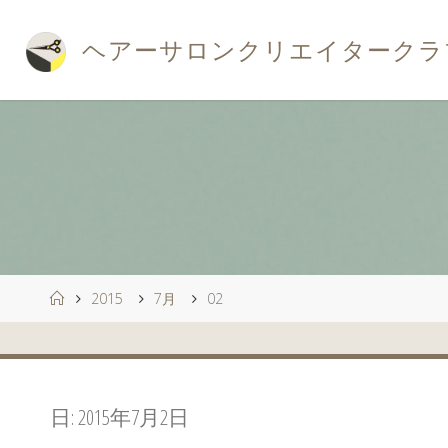
コ
ン
ヘ
ア
ー
サ
ロ
ン
ク
リ
エ
イ
タ
ー
ク
ラ
テ
ン
ツ
へ
ス
キ
ッ
プ
ホ
2015
7月
02
ー
ム
日:
2015年7月2日