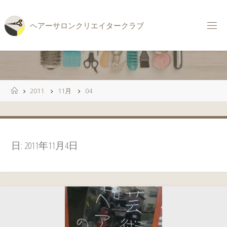
コ
ン
ヘ
ア
ー
サ
ロ
ン
ク
リ
エ
イ
タ
ー
ク
ラ
ブ
テ
ン
ツ
へ
ス
ホ
2011
11月
04
キ
ー
ッ
ム
プ
日:
2011年11月4日