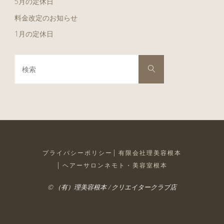
5月の定休日
料金改定のお知らせ
1月の定休日
検
検
索
索
対
象:
プライバシーポリシー
有限会社理美容根本
ヘアーサロンネモト・美容室根本
© （有）理美容根本 / クリエイタークラブ店