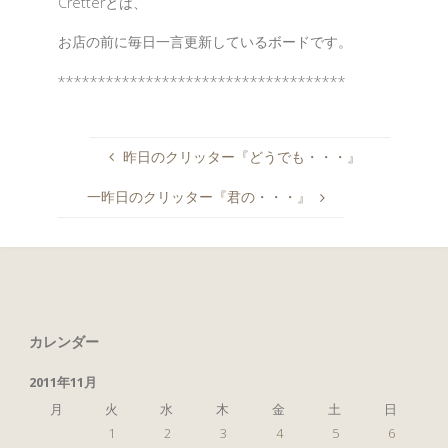
Cretterとは、
お店の前に毎日一言更新しているボードです。
************************************
昨日のクリッター『どうでも・・・』
一昨日のクリッター『君の・・・』
カレンダー
2011年11月
月
火
水
木
金
土
日
1
2
3
4
5
6