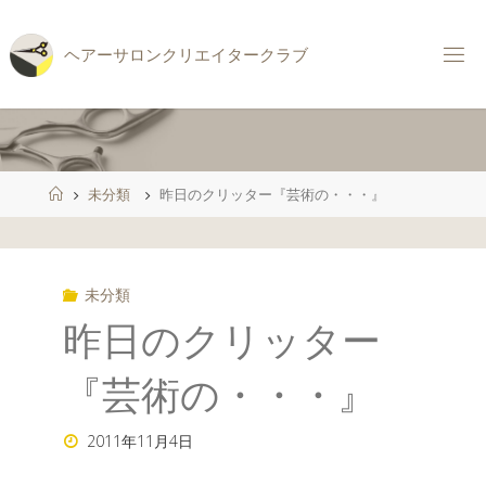
コ
ン
ヘ
ア
ー
サ
ロ
ン
ク
リ
エ
イ
タ
ー
ク
ラ
ブ
テ
ン
ツ
へ
ス
ホ
未分類
昨日のクリッター『芸術の・・・』
キ
ー
ッ
ム
プ
未分類
昨日のクリッター
『芸術の・・・』
2011年11月4日