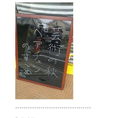
************************************